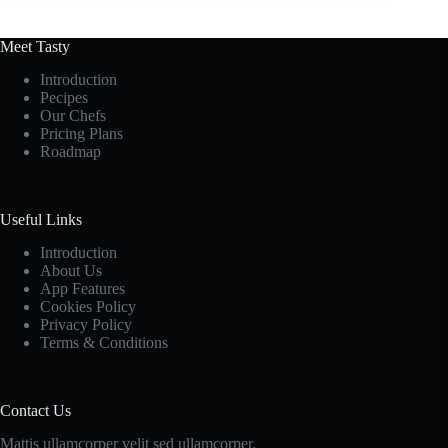
Meet Tasty
Introduction
Pecipes
Our Chefs
Pricing Plans
Roadmap
Useful Links
Introduction
About Us
App Features
Cookies Policy
Privacy Policy
Terms & Conditions
Contact Us
Mattis ullamcorper velit sed ullamcorper.