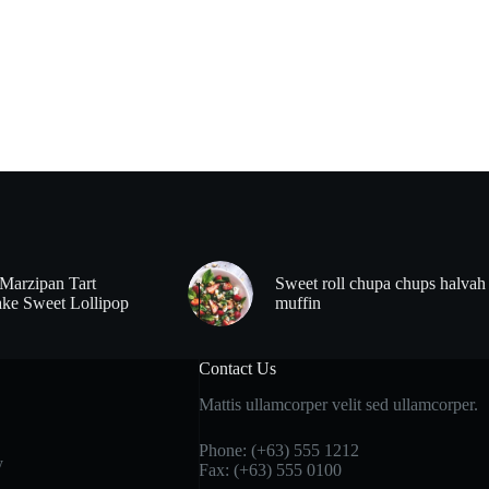
Marzipan Tart
Sweet roll chupa chups halvah
ke Sweet Lollipop
muffin
Contact Us
Mattis ullamcorper velit sed ullamcorper.
Phone: (+63) 555 1212
y
Fax: (+63) 555 0100