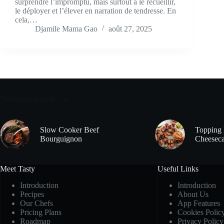
surprendre l’impromptu, mais surtout à le recueillir,
le déployer et l’élever en narration de tendresse. En
cela,…
Djamile Mama Gao
août 27, 2025
Tendance actuelle
Slow Cooker Beef
Topping 
Bourguignon
Cheeseca
Meet Tasty
Useful Links
Introduction
Introduction
Pecipes
About Us
Our Chefs
App Features
Pricing Plans
Cookies Polic
Roadmap
Privacy Policy