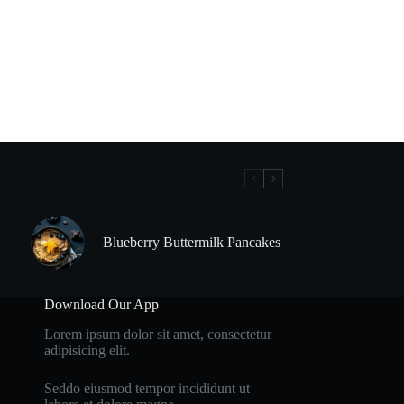
Blueberry Buttermilk Pancakes
Download Our App
Lorem ipsum dolor sit amet, consectetur
adipisicing elit.
Seddo eiusmod tempor incididunt ut