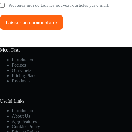
Prévenez-moi de tous les nouveaux articles par e-mail.
Laisser un commentaire
Meet Tasty
Introduction
Pecipes
Our Chefs
Pricing Plans
Roadmap
Useful Links
Introduction
About Us
App Features
Cookies Policy
Privacy Policy