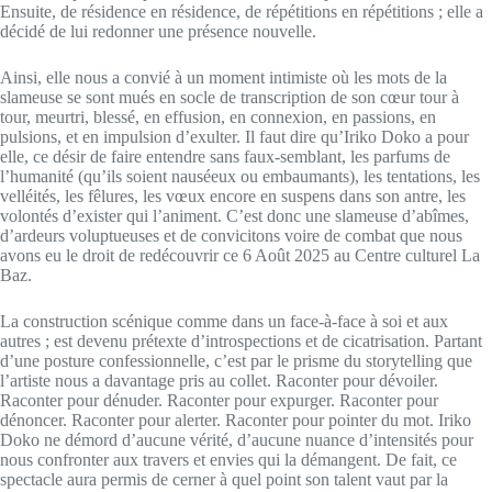
Ensuite, de résidence en résidence, de répétitions en répétitions ; elle a
décidé de lui redonner une présence nouvelle.
Ainsi, elle nous a convié à un moment intimiste où les mots de la
slameuse se sont mués en socle de transcription de son cœur tour à
tour, meurtri, blessé, en effusion, en connexion, en passions, en
pulsions, et en impulsion d’exulter. Il faut dire qu’Iriko Doko a pour
elle, ce désir de faire entendre sans faux-semblant, les parfums de
l’humanité (qu’ils soient nauséeux ou embaumants), les tentations, les
velléités, les fêlures, les vœux encore en suspens dans son antre, les
volontés d’exister qui l’animent. C’est donc une slameuse d’abîmes,
d’ardeurs voluptueuses et de convicitons voire de combat que nous
avons eu le droit de redécouvrir ce 6 Août 2025 au Centre culturel La
Baz.
La construction scénique comme dans un face-à-face à soi et aux
autres ; est devenu prétexte d’introspections et de cicatrisation. Partant
d’une posture confessionnelle, c’est par le prisme du storytelling que
l’artiste nous a davantage pris au collet. Raconter pour dévoiler.
Raconter pour dénuder. Raconter pour expurger. Raconter pour
dénoncer. Raconter pour alerter. Raconter pour pointer du mot. Iriko
Doko ne démord d’aucune vérité, d’aucune nuance d’intensités pour
nous confronter aux travers et envies qui la démangent. De fait, ce
spectacle aura permis de cerner à quel point son talent vaut par la