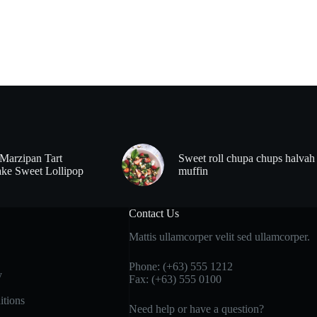
Marzipan Tart
Sweet roll chupa chups halvah
ke Sweet Lollipop
muffin
Contact Us
Mattis ullamcorper velit sed ullamcorper.
Phone: (+63) 555 1212
y
Fax: (+63) 555 0100
tions
Need help or have a question?