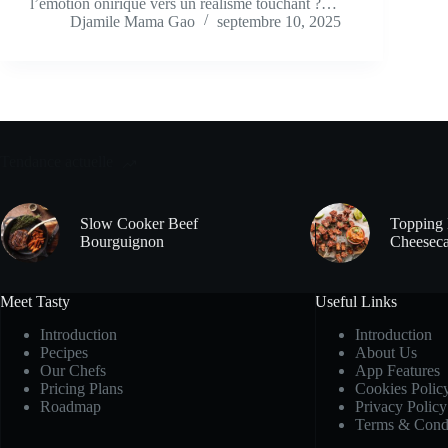
l’émotion onirique vers un réalisme touchant ?…
Djamile Mama Gao
septembre 10, 2025
Tendance actuelle
Slow Cooker Beef
Topping 
Bourguignon
Cheeseca
Meet Tasty
Useful Links
Introduction
Introduction
Pecipes
About Us
Our Chefs
App Features
Pricing Plans
Cookies Polic
Roadmap
Privacy Policy
Terms & Condi