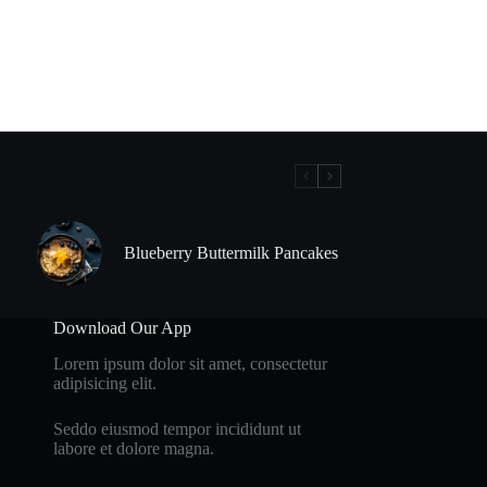
Blueberry Buttermilk Pancakes
Download Our App
Lorem ipsum dolor sit amet, consectetur
adipisicing elit.
Seddo eiusmod tempor incididunt ut
labore et dolore magna.