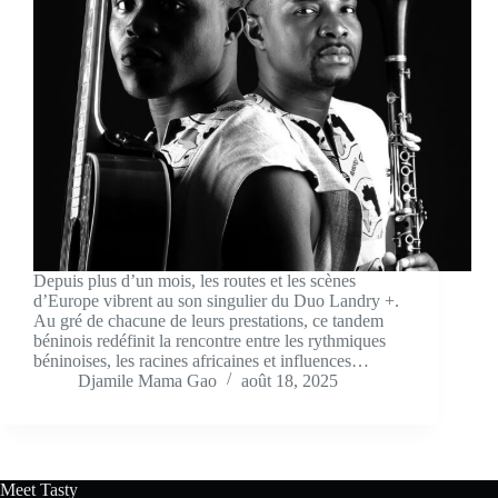
Depuis plus d’un mois, les routes et les scènes
d’Europe vibrent au son singulier du Duo Landry +.
Au gré de chacune de leurs prestations, ce tandem
béninois redéfinit la rencontre entre les rythmiques
béninoises, les racines africaines et influences…
Djamile Mama Gao
août 18, 2025
Meet Tasty